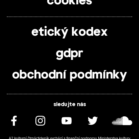
cookies
etický kodex
gdpr
obchodní podmínky
sledujte nás
A2 kulturní čtrnáctideník vychází s finanční podporou Ministerstva kultury