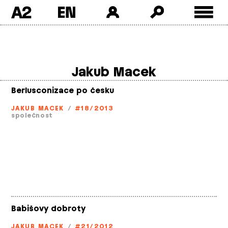
A2
Skip
to
content
Jakub Macek
Berlusconizace po česku
JAKUB MACEK
/
#18/2013
společnost
Babišovy dobroty
JAKUB MACEK
/
#21/2012