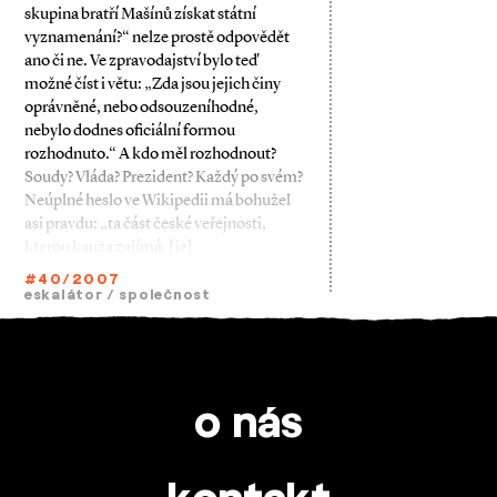
skupina bratří Mašínů získat státní
vyznamenání?“ nelze prostě odpovědět
ano či ne. Ve zpravodajství bylo teď
možné číst i větu: „Zda jsou jejich činy
oprávněné, nebo odsouzeníhodné,
nebylo dodnes oficiální formou
rozhodnuto.“ A kdo měl rozhodnout?
Soudy? Vláda? Prezident? Každý po svém?
Neúplné heslo ve Wikipedii má bohužel
asi pravdu: „ta část české veřejnosti,
kterou kauza zajímá, [je]
#40/2007
eskalátor
/
společnost
o nás