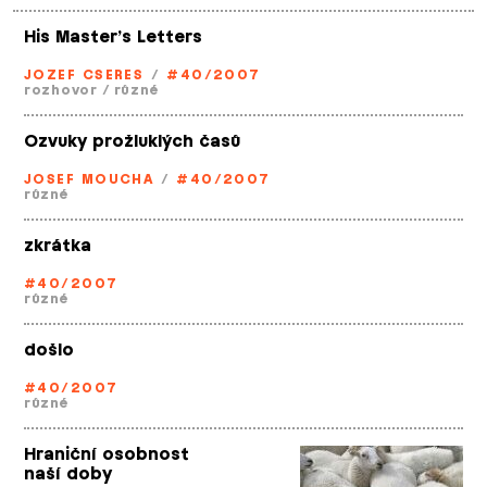
His Master’s Letters
JOZEF CSERES
/
#40/2007
rozhovor
/
různé
Ozvuky prožluklých časů
JOSEF MOUCHA
/
#40/2007
různé
zkrátka
#40/2007
různé
došlo
#40/2007
různé
Hraniční osobnost
naší doby