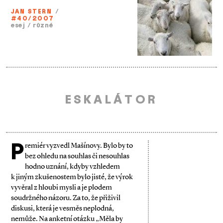
JAN STERN
/
#40/2007
esej
/
různé
ESKALÁTOR
P
remiér vyzvedl Mašínovy. Bylo by to
bez ohledu na souhlas či nesouhlas
hodno uznání, kdyby vzhledem
k jiným zkušenostem bylo jisté, že výrok
vyvěral z hloubi mysli a je plodem
soudržného názoru. Za to, že přiživil
diskusi, která je vesměs neplodná,
nemůže. Na anketní otázku „Měla by