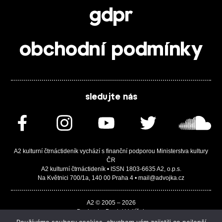
gdpr
obchodní podmínky
sledujte nás
A2 kulturní čtrnáctideník vychází s finanční podporou Ministerstva kultury
ČR
A2 kulturní čtrnáctideník • ISSN 1803-6635 A2, o.p.s.
Na Květnici 700/1a, 140 00 Praha 4 • mail@advojka.cz
A2 © 2005 – 2026
Design by Daniel Vojtíšek
Built by JASA-IT & ChSoft