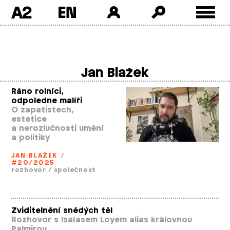
A2
Skip
to
content
Jan Blažek
Ráno rolníci,
odpoledne malíři
O zapatistech,
estetice
a nerozlučnosti umění
a politiky
JAN BLAŽEK
/
#20/2025
rozhovor
/
společnost
Zviditelnění snědých těl
Rozhovor s Isaíasem Loyem alias královnou
Palmirou