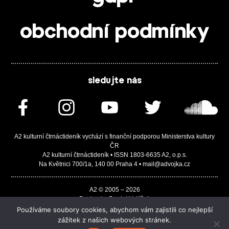
obchodní podmínky
sledujte nás
A2 kulturní čtrnáctideník vychází s finanční podporou Ministerstva kultury
ČR
A2 kulturní čtrnáctideník • ISSN 1803-6635 A2, o.p.s.
Na Květnici 700/1a, 140 00 Praha 4 • mail@advojka.cz
A2 © 2005 – 2026
Design by Daniel Vojtíšek
Built by JASA-IT & ChSoft
Používáme soubory cookies, abychom vám zajistili co nejlepší
zážitek z našich webových stránek.