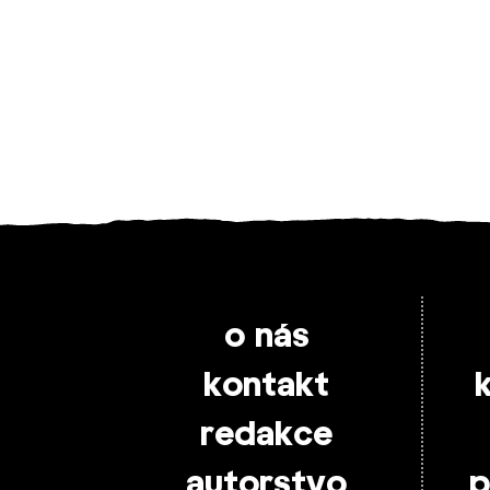
o nás
kontakt
redakce
autorstvo
p