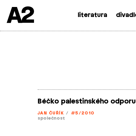
A2
literatura
divadl
Skip
to
content
Béčko palestinského odporu
JAN ČUŘÍK
/
#5/2010
společnost