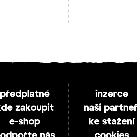
předplatné
inzerce
kde zakoupit
naši partneř
e-shop
ke stažení
odpořte nás
cookies