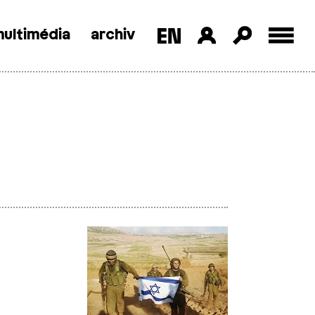
ultimédia
archiv
9