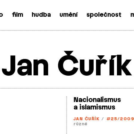
o
film
hudba
umění
společnost
m
Jan Čuřík
Nacionalismus
a islamismus
JAN ČUŘÍK
/
#25/200
různé