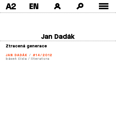
A2
Skip
to
content
Jan Dadák
Ztracená generace
JAN DADÁK
/
#14/2012
báseň čísla
/
literatura