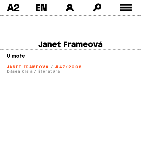
A2
Skip
to
content
Janet Frameová
U moře
JANET FRAMEOVÁ
/
#47/2008
báseň čísla
/
literatura