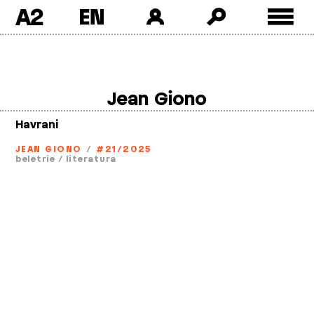
A2
Skip
to
content
Jean Giono
Havrani
JEAN GIONO
/
#21/2025
beletrie
/
literatura