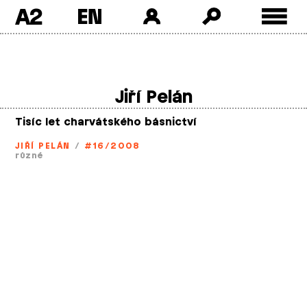
A2
Skip
to
content
Jiří Pelán
Tisíc let charvátského básnictví
JIŘÍ PELÁN
/
#16/2008
různé