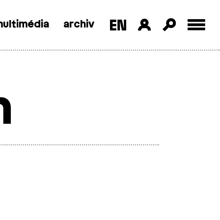
ultimédia
archiv
h