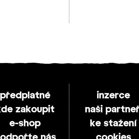
předplatné
inzerce
kde zakoupit
naši partneř
e-shop
ke stažení
odpořte nás
cookies