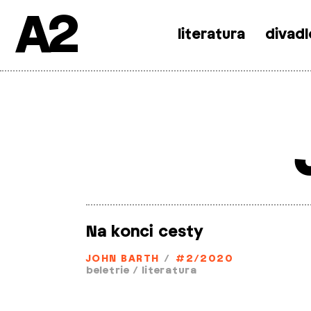
A2
literatura
divadl
Skip
to
content
Na konci cesty
JOHN BARTH
/
#2/2020
beletrie
/
literatura