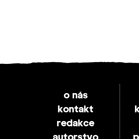
o nás
kontakt
redakce
autorstvo
p