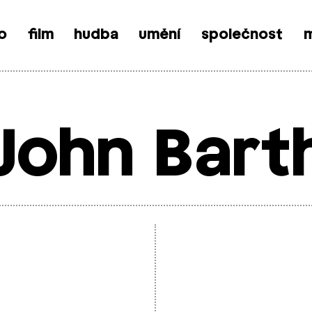
o
film
hudba
umění
společnost
m
John Bart