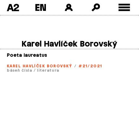
A2
Skip
to
content
Karel Havlíček Borovský
Poeta laureatus
KAREL HAVLÍČEK BOROVSKÝ
/
#21/2021
báseň čísla
/
literatura