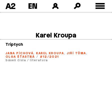
A2
Skip
to
content
Karel Kroupa
Triptych
JANA PÍCHOVÁ
,
KAREL KROUPA
,
JIŘÍ TŮMA
,
OLGA ŠŤASTNÁ
/
#12/2021
báseň čísla
/
literatura