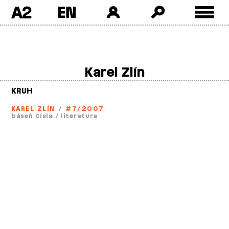
A2
Skip
to
content
Karel Zlín
KRUH
KAREL ZLÍN
/
#7/2007
báseň čísla
/
literatura