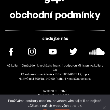
obchodní podmínky
sledujte nás
A2 kulturní čtrnáctideník vychází s finanční podporou Ministerstva kultury
ČR
A2 kulturní čtrnáctideník • ISSN 1803-6635 A2, o.p.s.
Na Květnici 700/1a, 140 00 Praha 4 • mail@advojka.cz
A2 © 2005 – 2026
Design by Daniel Vojtíšek
Built by JASA-IT & ChSoft
Používáme soubory cookies, abychom vám zajistili co nejlepší
zážitek z našich webových stránek.