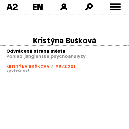
A2
Skip
to
content
Kristýna Bušková
Odvrácená strana města
Pohled jungiánské psychoanalýzy
KRISTÝNA BUŠKOVÁ
/
#9/2021
společnost