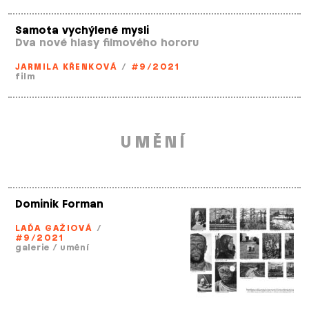
Samota vychýlené mysli
Dva nové hlasy filmového hororu
JARMILA KŘENKOVÁ
/
#9/2021
film
UMĚNÍ
Dominik Forman
LAĎA GAŽIOVÁ
/
#9/2021
galerie
/
umění