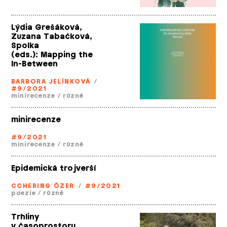
Lýdia Grešáková,
Zuzana Tabačková,
Spolka
(eds.): Mapping the
In­-Between
BARBORA JELÍNKOVÁ
/
#9/2021
minirecenze
/
různé
minirecenze
#9/2021
minirecenze
/
různé
Epidemická trojverší
CCHERING ÖZER
/
#9/2021
poezie
/
různé
Trhliny
v časoprostoru