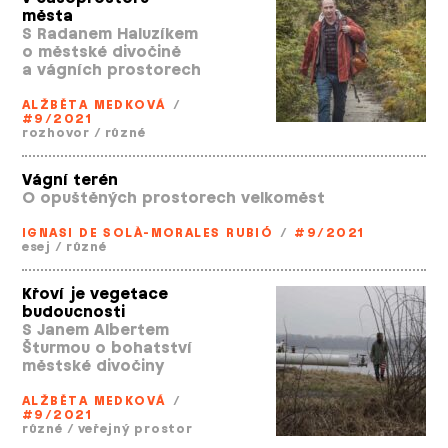
města
S Radanem Haluzíkem
o městské divočině
a vágních prostorech
ALŽBĚTA MEDKOVÁ
/
#9/2021
rozhovor
/
různé
Vágní terén
O opuštěných prostorech velkoměst
IGNASI DE SOLÀ­-MORALES RUBIÓ
/
#9/2021
esej
/
různé
Křoví je vegetace
budoucnosti
S Janem Albertem
Šturmou o bohatství
městské divočiny
ALŽBĚTA MEDKOVÁ
/
#9/2021
různé
/
veřejný prostor