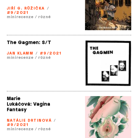
JIŘÍ G. RŮŽIČKA
/
#9/2021
minirecenze
/
různé
The Gagmen: S/T
JAN KLAMM
/
#9/2021
minirecenze
/
různé
Marie
Lukáčová: Vagina
Fantasy
NATÁLIE DRTINOVÁ
/
#9/2021
minirecenze
/
různé