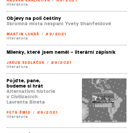
ANDREA KRÁLÍKOVÁ
/
#9/2021
literatura
Objevy na poli češtiny
Skromná místa nespaní Yvety Shanfeldové
MARTIN LUKÁŠ
/
#9/2021
literatura
Milenky, které jsem neměl – literární zápisník
JAKUB SEDLÁČEK
/
#9/2021
literatura
Pojďte, pane,
budeme si hrát
Alternativní historie
v Civilizacích
Laurenta Bineta
PETR ŠMÍD
/
#9/2021
literatura