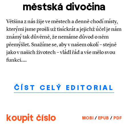
městská divočina
Většina z nás žije ve městech a denně chodí místy,
kterými jsme prošli už tisíckrát a jejichž účel je nám
známý tak důvěrně, že nemáme důvod o něm
přemýšlet. Snažíme se, aby v našem okolí – stejně
jako v našich životech – vládl řád a vše mělo svou
funkci.…
ČÍST CELÝ EDITORIAL
koupit číslo
MOBI
/
EPUB
/
PDF