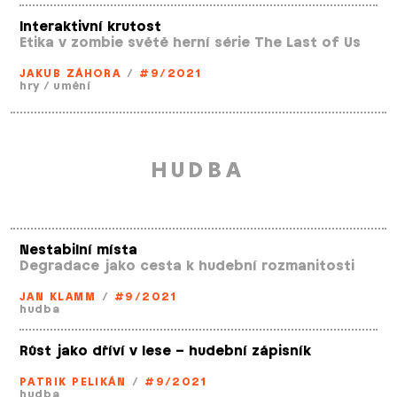
Interaktivní krutost
Etika v zombie světě herní série The Last of Us
JAKUB ZÁHORA
/
#9/2021
hry
/
umění
HUDBA
Nestabilní místa
Degradace jako cesta k hudební rozmanitosti
JAN KLAMM
/
#9/2021
hudba
Růst jako dříví v lese – hudební zápisník
PATRIK PELIKÁN
/
#9/2021
hudba