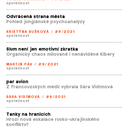
společnost
Odvrácená strana města
Pohled jungiánské psychoanalýzy
KRISTÝNA BUŠKOVÁ
/
#9/2021
společnost
Slum není jen emotivní zkratka
Organický chaos milované i nenáviděné Kibery
MARTIN PÁV
/
#9/2021
společnost
par avion
Z francouzských médií vybrala Sára Vidímová
SÁRA VIDÍMOVÁ
/
#9/2021
společnost
Tanky na hranicích
Hrozí nová eskalace rusko­-ukrajinského
konfliktu?