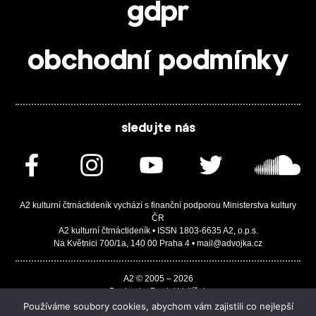
gdpr
obchodní podmínky
sledujte nás
A2 kulturní čtrnáctideník vychází s finanční podporou Ministerstva kultury
ČR
A2 kulturní čtrnáctideník • ISSN 1803-6635 A2, o.p.s.
Na Květnici 700/1a, 140 00 Praha 4 • mail@advojka.cz
A2 © 2005 – 2026
Design by Daniel Vojtíšek
Built by JASA-IT & ChSoft
Používáme soubory cookies, abychom vám zajistili co nejlepší