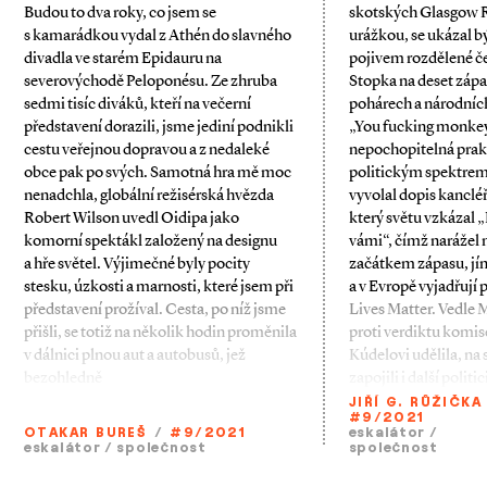
Budou to dva roky, co jsem se
skotských Glasgow R
s kamarádkou vydal z Athén do slavného
urážkou, se ukázal b
divadla ve starém Epidauru na
pojivem rozdělené če
severovýchodě Peloponésu. Ze zhruba
Stopka na deset záp
sedmi tisíc diváků, kteří na večerní
pohárech a národníc
představení dorazili, jsme jediní podnikli
„You ­fucking monkey
cestu veřejnou dopravou a z nedaleké
nepochopitelná prak
obce pak po svých. Samotná hra mě moc
politickým spektrem.
nenadchla, globální režisérská hvězda
vyvolal dopis kanclé
Robert Wilson uvedl Oidipa jako
který světu vzkázal
komorní spektákl založený na designu
vámi“, čímž narážel n
a hře světel. Výjimečné byly pocity
začátkem zápasu, jí
stesku, úzkosti a marnosti, které jsem při
a v Evropě vyjadřují
představení prožíval. Cesta, po níž jsme
Lives Matter. Vedle 
přišli, se totiž na několik hodin proměnila
proti verdiktu komis
v dálnici plnou aut a autobusů, jež
Kúdelovi udělila, na 
bezohledně
zapojili i další politi
JIŘÍ G. RŮŽIČKA
#9/2021
OTAKAR BUREŠ
/
#9/2021
eskalátor
/
eskalátor
/
společnost
společnost