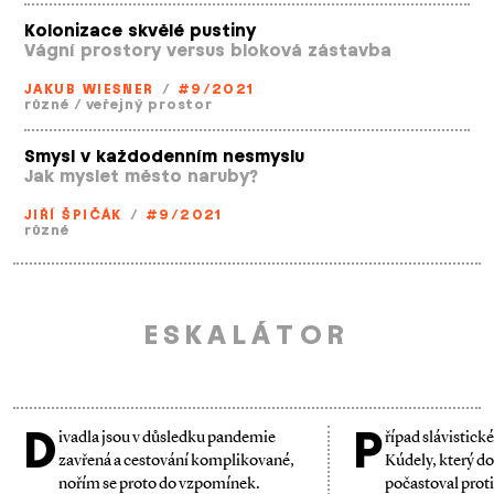
Kolonizace skvělé pustiny
Vágní prostory versus bloková zástavba
JAKUB WIESNER
/
#9/2021
různé
/
veřejný prostor
Smysl v každodenním nesmyslu
Jak myslet město naruby?
JIŘÍ ŠPIČÁK
/
#9/2021
různé
ESKALÁTOR
D
P
ivadla jsou v důsledku pandemie
řípad slávistick
zavřená a cestování komplikované,
Kúdely, který d
nořím se proto do vzpomínek.
počastoval proti