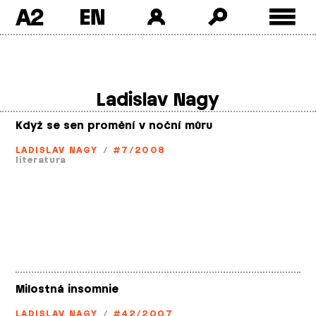
A2
Skip
to
content
Ladislav Nagy
Když se sen promění v noční můru
LADISLAV NAGY
/
#7/2008
literatura
Milostná insomnie
LADISLAV NAGY
/
#42/2007