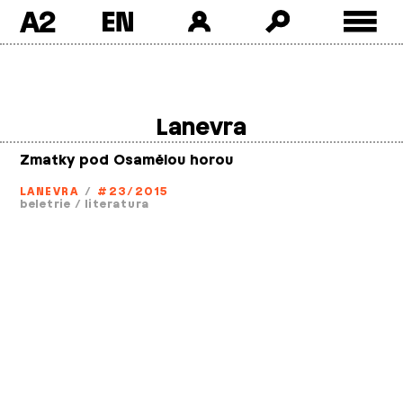
A2
Skip
to
content
Lanevra
Zmatky pod Osamělou horou
LANEVRA
/
#23/2015
beletrie
/
literatura