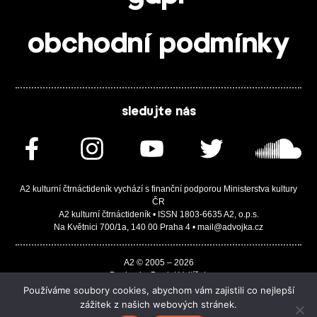
obchodní podmínky
sledujte nás
A2 kulturní čtrnáctideník vychází s finanční podporou Ministerstva kultury
ČR
A2 kulturní čtrnáctideník • ISSN 1803-6635 A2, o.p.s.
Na Květnici 700/1a, 140 00 Praha 4 • mail@advojka.cz
A2 © 2005 – 2026
Design by Daniel Vojtíšek
Built by JASA-IT & ChSoft
Používáme soubory cookies, abychom vám zajistili co nejlepší
zážitek z našich webových stránek.