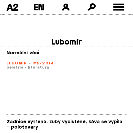
A2
Skip
to
content
Lubomír
Normální věci
LUBOMÍR
/
#2/2014
beletrie
/
literatura
Zadnice vytřená, zuby vyčištěné, káva se vypila
– polotovary