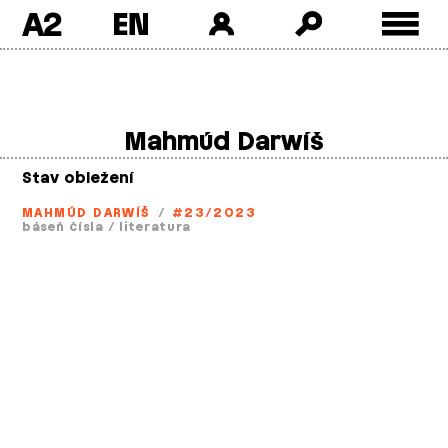
A2
Skip
to
content
Mahmúd Darwíš
Stav obležení
MAHMÚD DARWÍŠ
/
#23/2023
báseň čísla
/
literatura