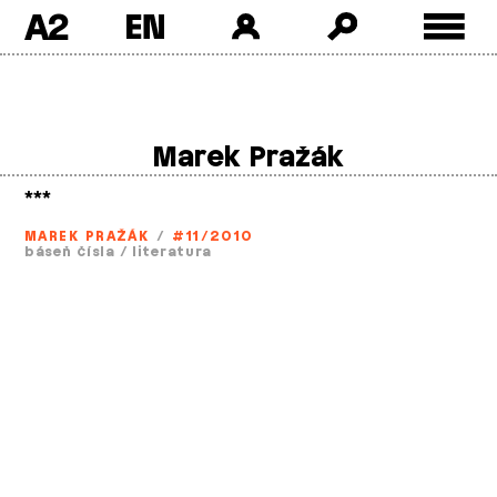
A2
Skip
to
content
Marek Pražák
***
MAREK PRAŽÁK
/
#11/2010
báseň čísla
/
literatura