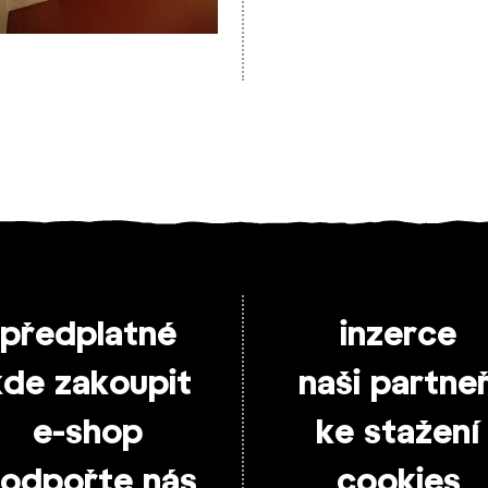
předplatné
inzerce
kde zakoupit
naši partneř
e-shop
ke stažení
odpořte nás
cookies