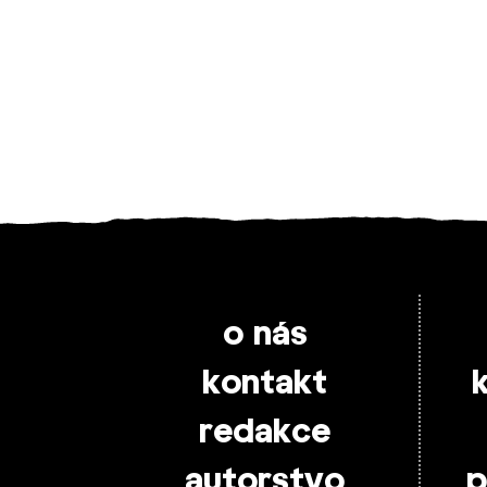
o nás
kontakt
redakce
autorstvo
p