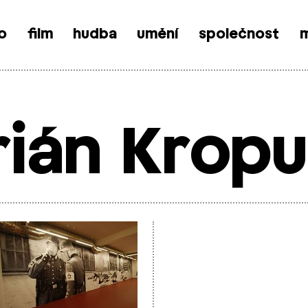
o
film
hudba
umění
společnost
m
ián Krop