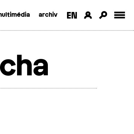
ultimédia
archiv
ucha