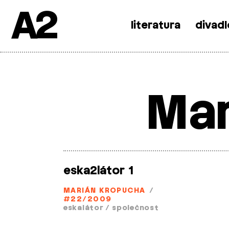
A2
literatura
divadl
Skip
to
content
Mar
eska2látor 1
MARIÁN KROPUCHA
/
#22/2009
eskalátor
/
společnost