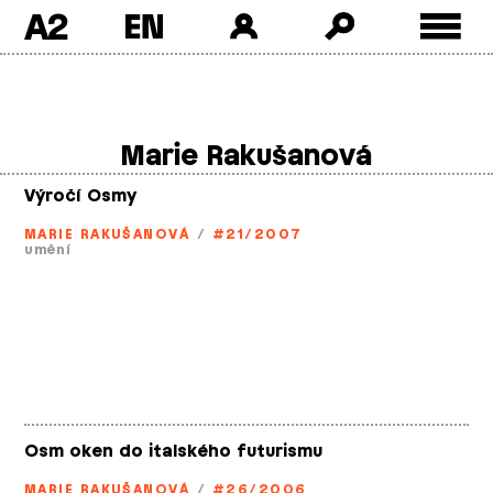
A2
Skip
to
content
Marie Rakušanová
Výročí Osmy
MARIE RAKUŠANOVÁ
/
#21/2007
umění
Osm oken do italského futurismu
MARIE RAKUŠANOVÁ
/
#26/2006