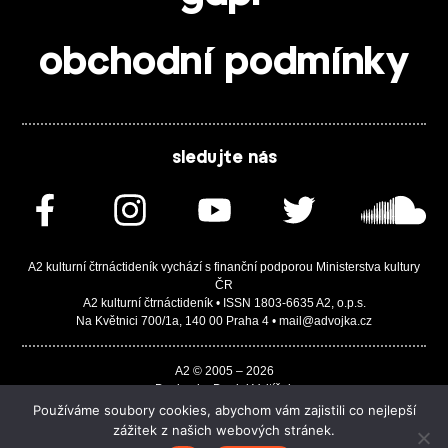
obchodní podmínky
sledujte nás
A2 kulturní čtrnáctideník vychází s finanční podporou Ministerstva kultury
ČR
A2 kulturní čtrnáctideník • ISSN 1803-6635 A2, o.p.s.
Na Květnici 700/1a, 140 00 Praha 4 • mail@advojka.cz
A2 © 2005 – 2026
Design by Daniel Vojtíšek
Built by JASA-IT & ChSoft
Používáme soubory cookies, abychom vám zajistili co nejlepší
zážitek z našich webových stránek.