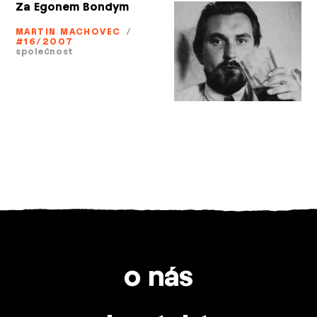
Za Egonem Bondym
MARTIN MACHOVEC
/
#16/2007
společnost
o nás