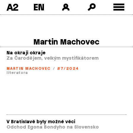
A2
Skip
to
content
Martin Machovec
Na okraji okraje
Za Čarodějem, velkým mystifikátorem
MARTIN MACHOVEC
/
#7/2024
literatura
V Bratislavě byly možné věci
Odchod Egona Bondyho na Slovensko