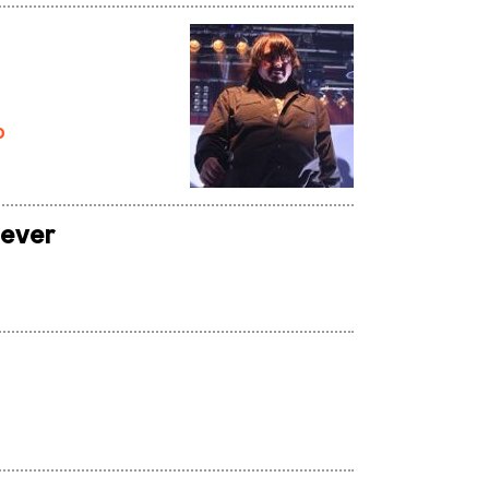
0
Never