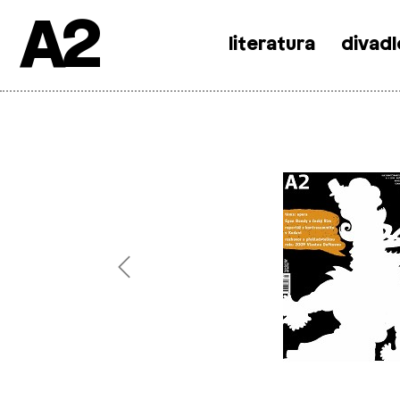
A2
literatura
divadl
Skip
to
content
Previous