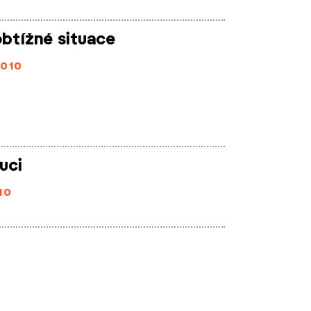
btížné situace
2010
uci
10