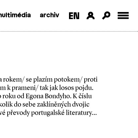
ultimédia
archiv
 rokem/ se plazím potokem/ proti
m k prameni/ tak jak losos pojdu.
 roku od Egona Bondyho. K číslu
kolik do sebe zaklíněných dvojic
ivé převody portugalské literatury…