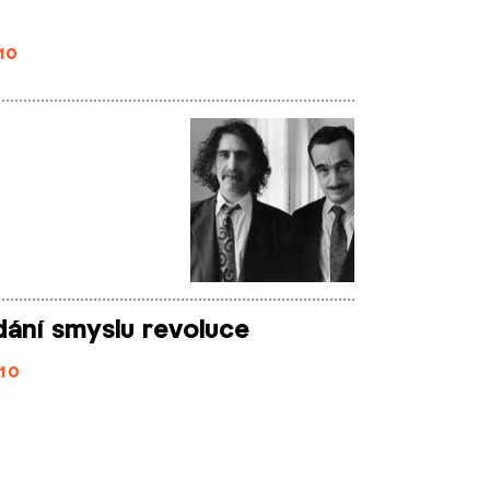
10
ání smyslu revoluce
10