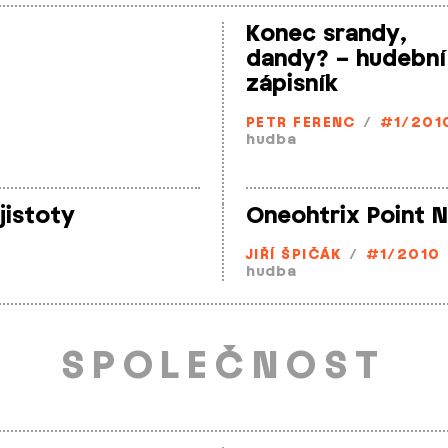
Konec srandy,
dandy? – hudební
zápisník
PETR FERENC
/
#1/201
hudba
jistoty
Oneohtrix Point 
JIŘÍ ŠPIČÁK
/
#1/2010
hudba
SPOLEČNOST