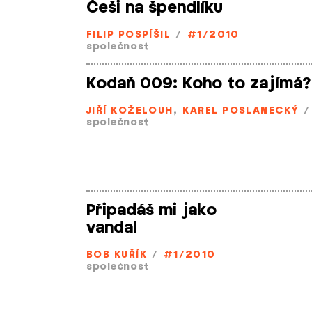
Češi na špendlíku
FILIP POSPÍŠIL
/
#1/2010
společnost
Kodaň 009: Koho to zajímá?
JIŘÍ KOŽELOUH
,
KAREL POSLANECKÝ
/
společnost
Připadáš mi jako
vandal
BOB KUŘÍK
/
#1/2010
společnost