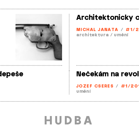
Architektonicky o
MICHAL JANATA
/
#1/
architektura
/
umění
 depeše
Nečekám na revol
JOZEF CSERES
/
#1/20
umění
HUDBA