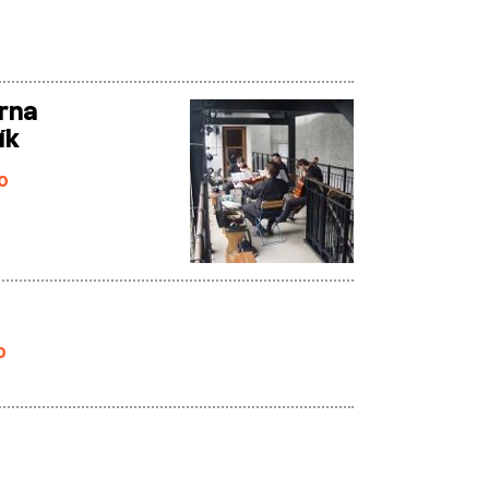
rna
ík
0
0