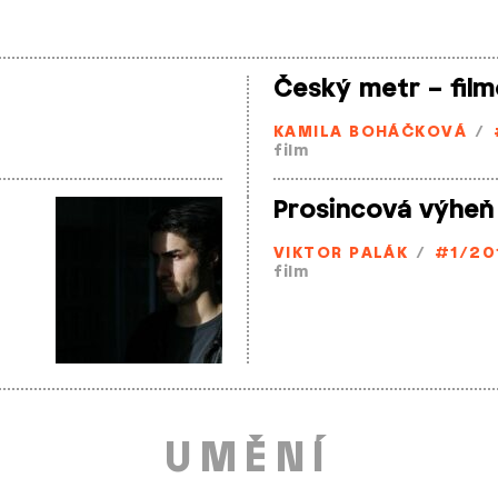
Český metr – film
KAMILA BOHÁČKOVÁ
/
film
Prosincová výheň
VIKTOR PALÁK
/
#1/20
film
UMĚNÍ