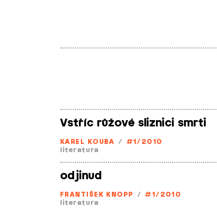
Vstříc růžové sliznici smrti
KAREL KOUBA
/
#1/2010
literatura
odjinud
FRANTIŠEK KNOPP
/
#1/2010
literatura