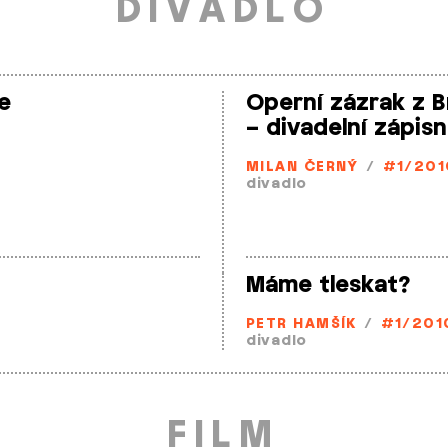
DIVADLO
ie
Operní zázrak z B
– divadelní zápisn
MILAN ČERNÝ
/
#1/201
divadlo
Máme tleskat?
PETR HAMŠÍK
/
#1/201
divadlo
FILM