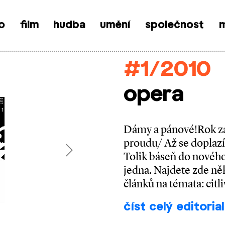
o
film
hudba
umění
společnost
m
#1/2010
opera
Dámy a pánové!Rok za
proudu/ Až se doplazí
Tolik báseň do nového
Next
jedna. Najdete zde ně
článků na témata: citl
číst celý editorial