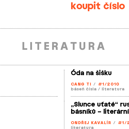
koupit číslo
LITERATURA
Óda na šišku
CANG TI
/
#1/2010
báseň čísla
/
literatura
„Slunce uťaté“ ru
básníků – literárn
ONDŘEJ KAVALÍR
/
#1/
literatura