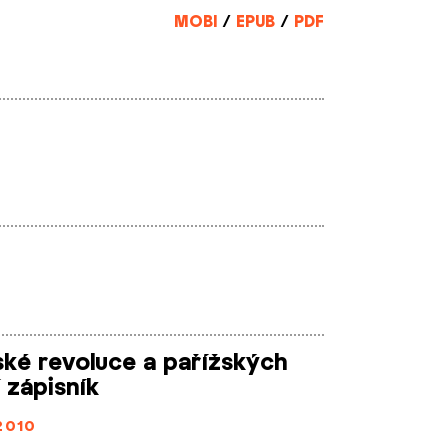
MOBI
/
EPUB
/
PDF
ské revoluce a pařížských
í zápisník
2010