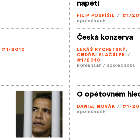
napětí
FILIP POSPÍŠIL
/
#1/20
společnost
Česká konzerva
#1/2010
LUKÁŠ RYCHETSKÝ
,
ONDŘEJ SLAČÁLEK
/
#1/2010
komentář
/
společnost
O opětovném hled
DANIEL NOVÁK
/
#1/20
společnost