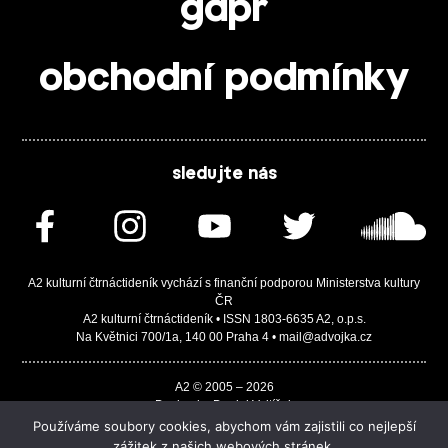
gdpr
obchodní podmínky
sledujte nás
A2 kulturní čtrnáctideník vychází s finanční podporou Ministerstva kultury
ČR
A2 kulturní čtrnáctideník • ISSN 1803-6635 A2, o.p.s.
Na Květnici 700/1a, 140 00 Praha 4 • mail@advojka.cz
A2 © 2005 – 2026
Design by Daniel Vojtíšek
Built by JASA-IT & ChSoft
Používáme soubory cookies, abychom vám zajistili co nejlepší
zážitek z našich webových stránek.