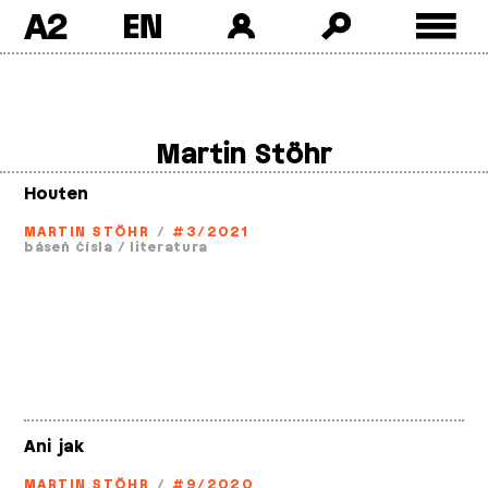
A2
Skip
to
content
Martin Stöhr
Houten
MARTIN STÖHR
/
#3/2021
báseň čísla
/
literatura
Ani jak
MARTIN STÖHR
/
#9/2020