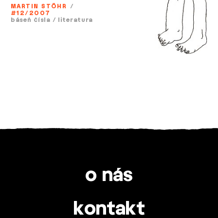
MARTIN STÖHR
/
#12/2007
báseň čísla
/
literatura
o nás
kontakt