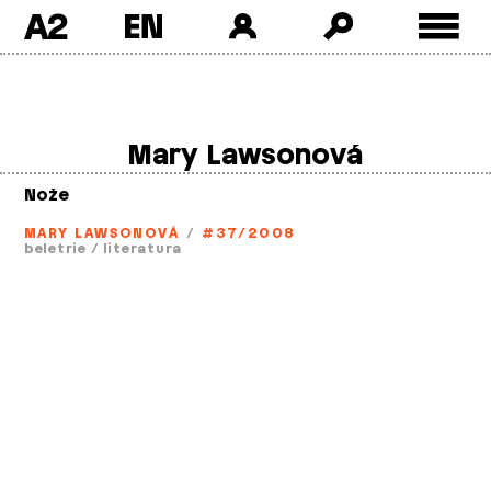
A2
Skip
to
content
Mary Lawsonová
Nože
MARY LAWSONOVÁ
/
#37/2008
beletrie
/
literatura