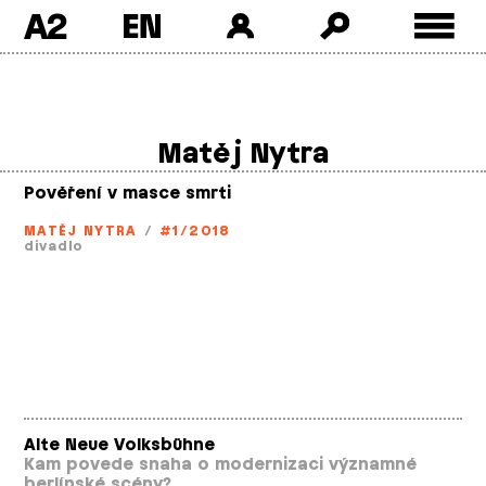
A2
Skip
to
content
Matěj Nytra
Pověření v masce smrti
MATĚJ NYTRA
/
#1/2018
divadlo
Alte Neue Volksbühne
Kam povede snaha o modernizaci významné
berlínské scény?