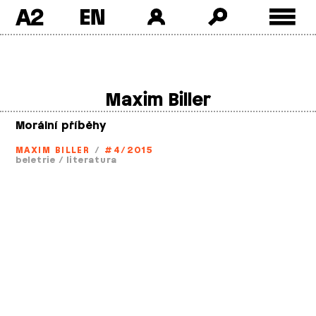
A2
Skip
to
content
Maxim Biller
Morální příběhy
MAXIM BILLER
/
#4/2015
beletrie
/
literatura