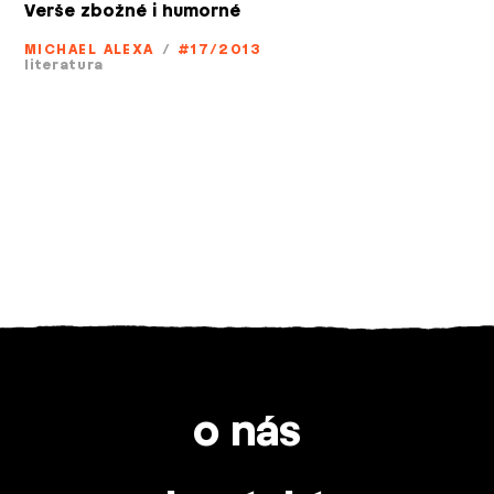
Verše zbožné i humorné
MICHAEL ALEXA
/
#17/2013
literatura
o nás