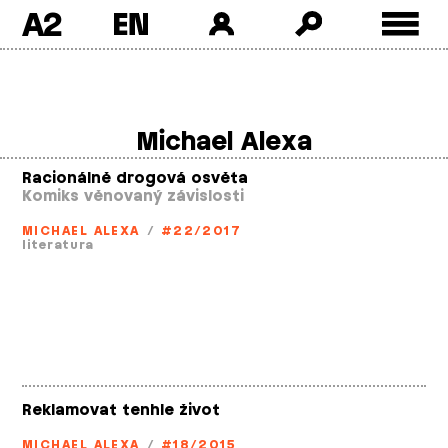
A2
Skip
to
content
Michael Alexa
Racionálně drogová osvěta
Komiks věnovaný závislosti
MICHAEL ALEXA
/
#22/2017
literatura
Reklamovat tenhle život
MICHAEL ALEXA
/
#18/2015