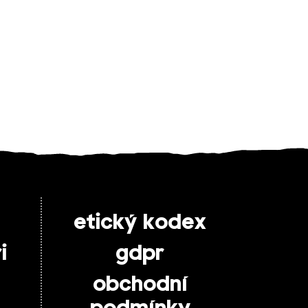
etický kodex
i
gdpr
obchodní