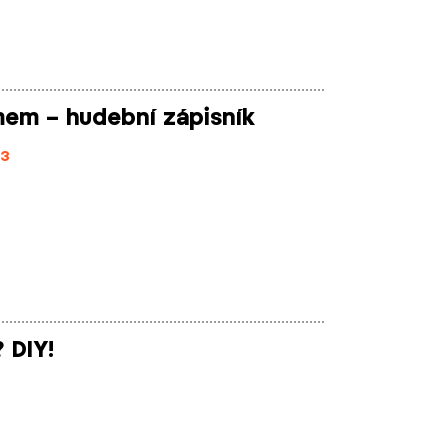
em – hudební zápisník
13
 DIY!
1