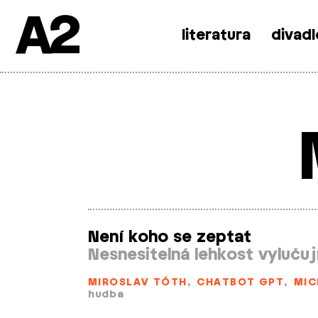
A2
literatura
divadl
Skip
to
content
Není koho se zeptat
Nesnesitelná lehkost vylučují
MIROSLAV TÓTH
,
CHATBOT GPT
,
MIC
hudba