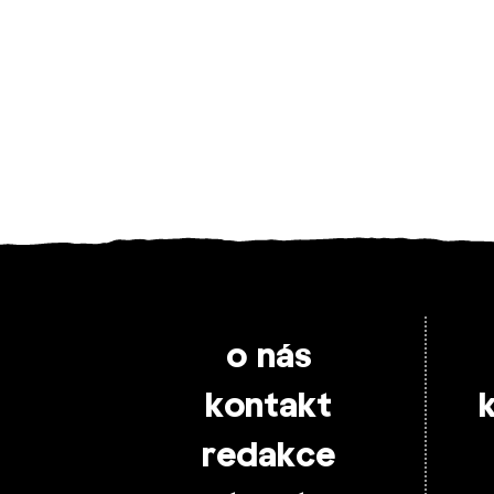
o nás
kontakt
redakce