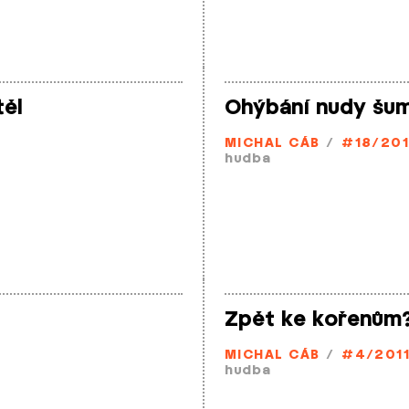
těl
Ohýbání nudy šum
MICHAL CÁB
/
#18/20
hudba
Zpět ke kořenům?
MICHAL CÁB
/
#4/201
hudba