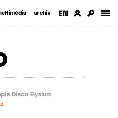
ultimédia
archiv
b
opie Disco Elysium
22