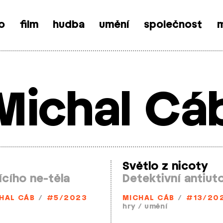
o
film
hudba
umění
společnost
m
Michal Cá
Světlo z nicoty
cího ne­-těla
Detektivní antiut
HAL CÁB
/
#5/2023
MICHAL CÁB
/
#13/20
hry
/
umění