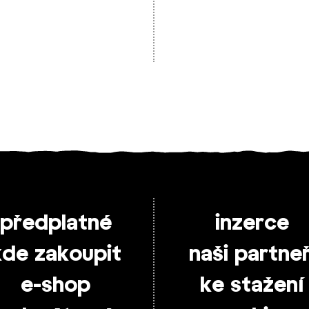
předplatné
inzerce
kde zakoupit
naši partneř
e-shop
ke stažení