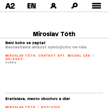
A2
Skip
to
content
Miroslav Tóth
Není koho se zeptat
Nesnesitelná lehkost vylučujícího ne­-těla
MIROSLAV TÓTH
,
CHATBOT GPT
,
MICHAL CÁB
/
#5/2023
hudba
Bratislava, mesto vbuchov a dier
MIROSLAV TÓTH
/
#20/2012