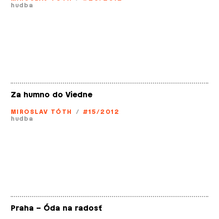
hudba
Za humno do Viedne
MIROSLAV TÓTH
/
#15/2012
hudba
Praha – Óda na radosť