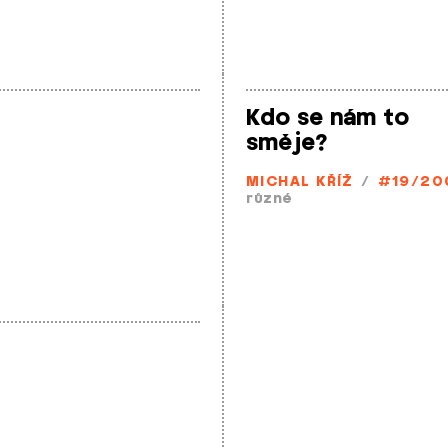
Kdo se nám to
směje?
MICHAL KŘÍŽ
/
#19/20
různé