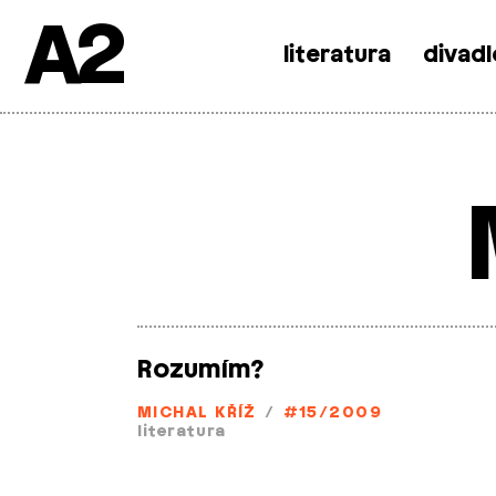
A2
literatura
divadl
Skip
to
content
Rozumím?
MICHAL KŘÍŽ
/
#15/2009
literatura