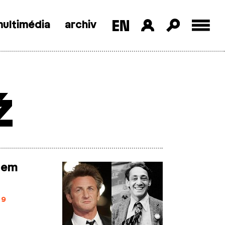
ultimédia
archiv
ž
tem
09