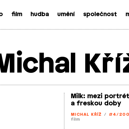
o
film
hudba
umění
společnost
m
Michal Kří
Milk: mezi portré
a freskou doby
MICHAL KŘÍŽ
/
#4/20
film