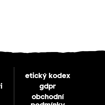
etický kodex
i
gdpr
obchodní