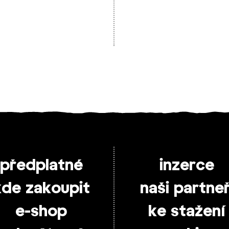
předplatné
inzerce
kde zakoupit
naši partneř
e-shop
ke stažení