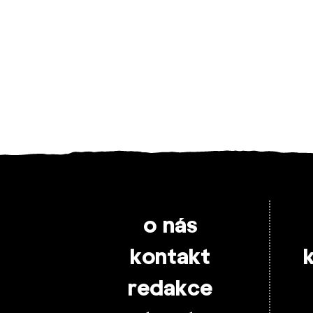
o nás
kontakt
redakce