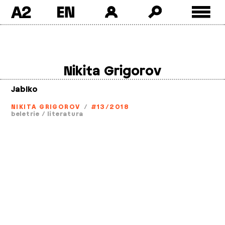
A2
Skip
to
content
Nikita Grigorov
Jablko
NIKITA GRIGOROV
/
#13/2018
beletrie
/
literatura