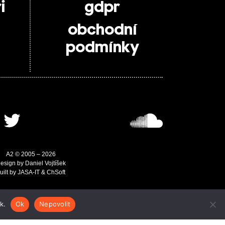
i
gdpr
obchodní
podmínky
A2 © 2005 – 2026
esign by Daniel Vojtíšek
uilt by JASA-IT & ChSoft
k.
Ok
Nepovolit