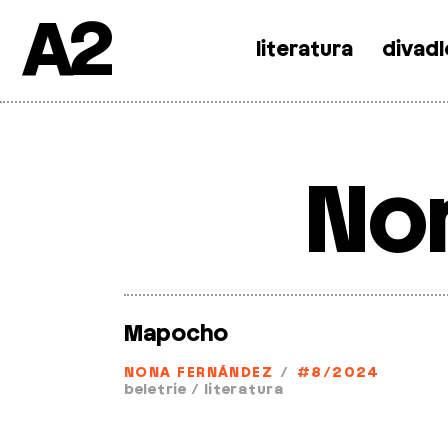
A2
literatura
divadl
Skip
to
content
No
Mapocho
NONA FERNÁNDEZ
/
#8/2024
beletrie
/
literatura