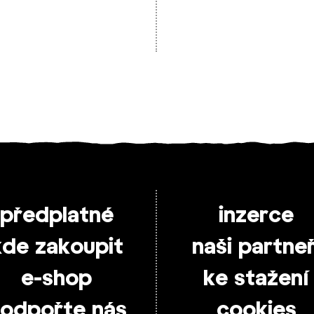
předplatné
inzerce
kde zakoupit
naši partneř
e-shop
ke stažení
odpořte nás
cookies