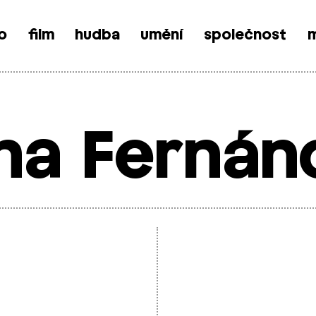
o
film
hudba
umění
společnost
m
na Fernán