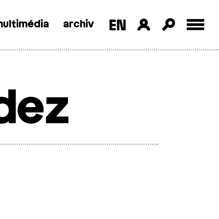
ultimédia
archiv
dez