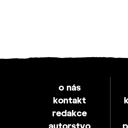
o nás
kontakt
redakce
autorstvo
p