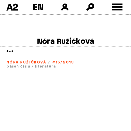
A2
Skip
to
content
Nóra Ružičková
***
NÓRA RUŽIČKOVÁ
/
#15/2013
báseň čísla
/
literatura