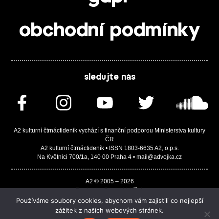
obchodní podmínky
sledujte nás
A2 kulturní čtrnáctideník vychází s finanční podporou Ministerstva kultury
ČR
A2 kulturní čtrnáctideník • ISSN 1803-6635 A2, o.p.s.
Na Květnici 700/1a, 140 00 Praha 4 • mail@advojka.cz
A2 © 2005 – 2026
Design by Daniel Vojtíšek
Built by JASA-IT & ChSoft
Používáme soubory cookies, abychom vám zajistili co nejlepší
zážitek z našich webových stránek.