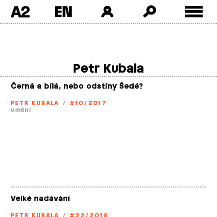
A2
Skip
to
content
Petr Kubala
Černá a bílá, nebo odstíny Šedé?
PETR KUBALA
/
#10/2017
umění
Velké nadávání
PETR KUBALA
/
#22/2016