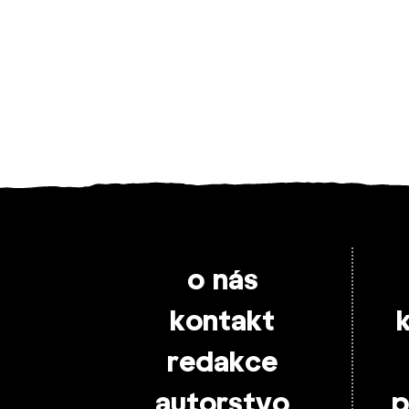
o nás
kontakt
redakce
autorstvo
p