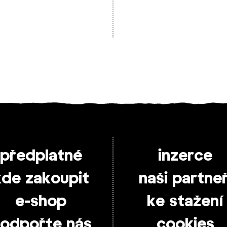
předplatné
inzerce
kde zakoupit
naši partneř
e-shop
ke stažení
odpořte nás
cookies