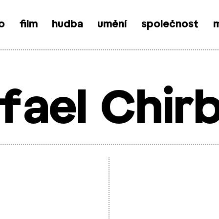
o
film
hudba
umění
společnost
m
fael Chir