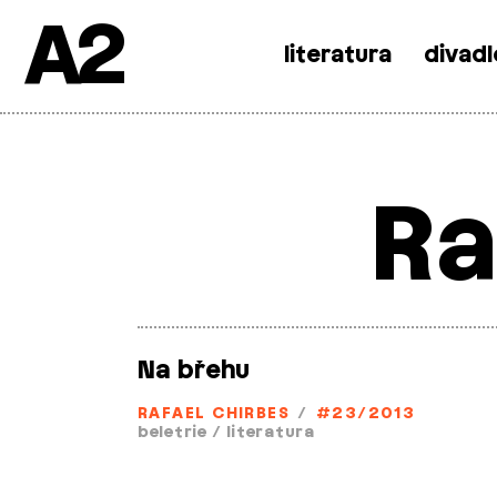
A2
literatura
divadl
Skip
to
content
Ra
Na břehu
RAFAEL CHIRBES
/
#23/2013
beletrie
/
literatura