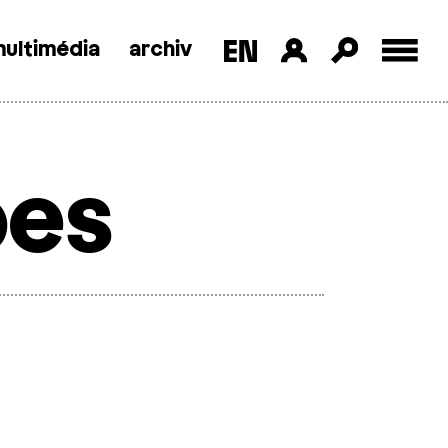
ultimédia
archiv
bes