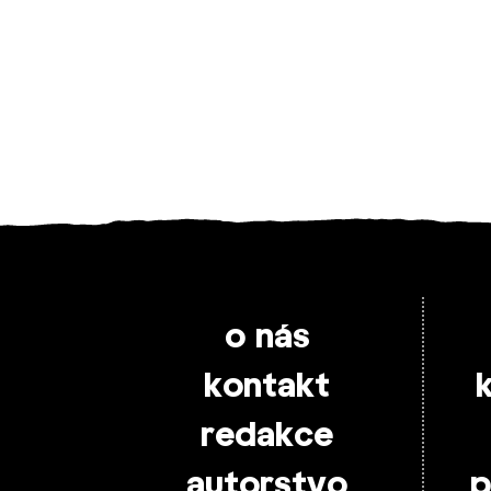
o nás
kontakt
redakce
autorstvo
p