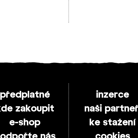
předplatné
inzerce
kde zakoupit
naši partneř
e-shop
ke stažení
odpořte nás
cookies