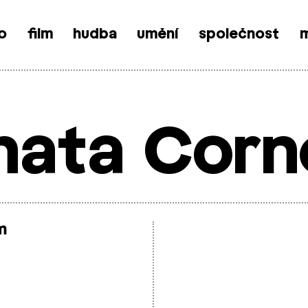
o
film
hudba
umění
společnost
m
nata Corn
m