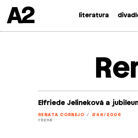
A2
literatura
divadl
Skip
to
content
Re
Elfriede Jelineková a jubileu
RENATA CORNEJO
/
#46/2006
různé