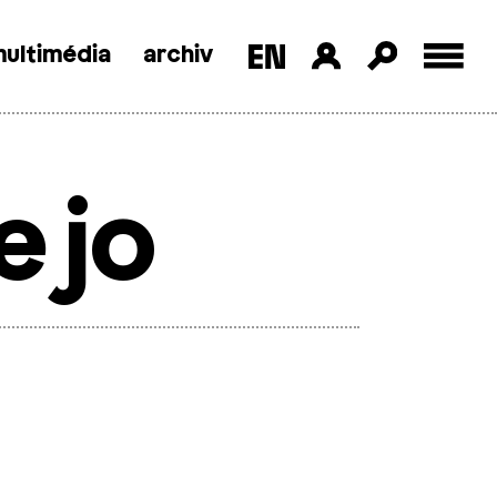
ultimédia
archiv
ejo