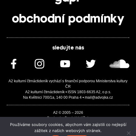
obchodní podmínky
sledujte nás
A2 kulturní čtrnáctideník vychází s finanční podporou Ministerstva kultury
ČR
A2 kulturní čtrnáctideník • ISSN 1803-6635 A2, o.p.s.
Na Květnici 700/1a, 140 00 Praha 4 • mail@advojka.cz
A2 © 2005 – 2026
Design by Daniel Vojtíšek
Built by JASA-IT & ChSoft
Používáme soubory cookies, abychom vám zajistili co nejlepší
zážitek z našich webových stránek.