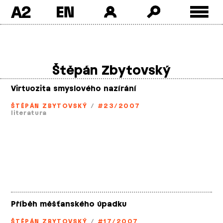
A2
Skip
to
content
Štěpán Zbytovský
Virtuozita smyslového nazírání
ŠTĚPÁN ZBYTOVSKÝ
/
#23/2007
literatura
Příběh měšťanského úpadku
ŠTĚPÁN ZBYTOVSKÝ
/
#17/2007