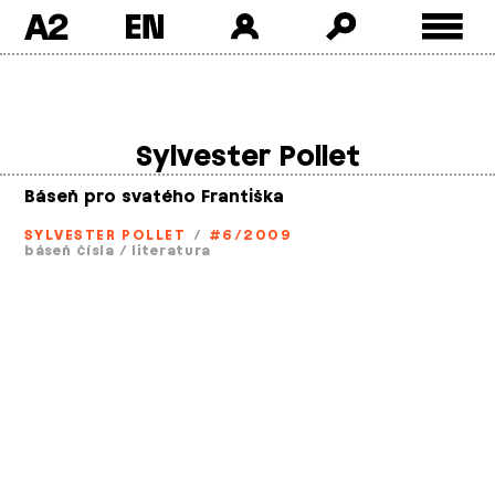
A2
Skip
to
content
Sylvester Pollet
Báseň pro svatého Františka
SYLVESTER POLLET
/
#6/2009
báseň čísla
/
literatura