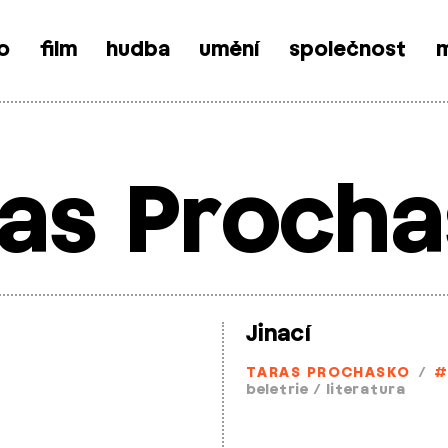
o
film
hudba
umění
společnost
m
as Proch
Jinací
TARAS PROCHASKO
/
#
beletrie
/
literatura