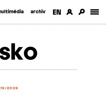
ultimédia
archiv
asko
19/2009