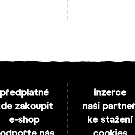
předplatné
inzerce
kde zakoupit
naši partneř
e-shop
ke stažení
odpořte nás
cookies