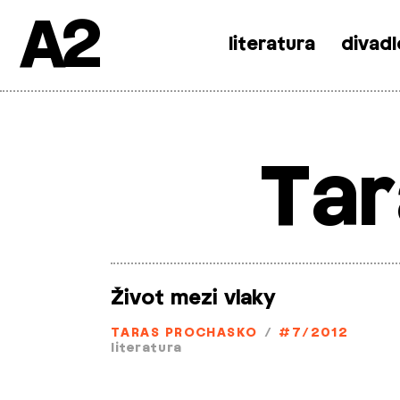
A2
literatura
divadl
Skip
to
content
Tar
Život mezi vlaky
TARAS PROCHASKO
/
#7/2012
literatura