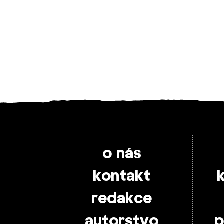
o nás
kontakt
redakce
autorstvo
p