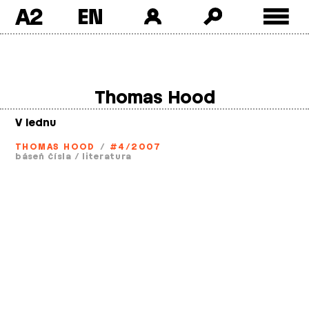
A2
Skip
to
content
Thomas Hood
V lednu
THOMAS HOOD
/
#4/2007
báseň čísla
/
literatura