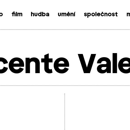
o
film
hudba
umění
společnost
m
cente Val