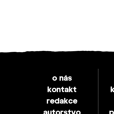
o nás
kontakt
redakce
autorstvo
p