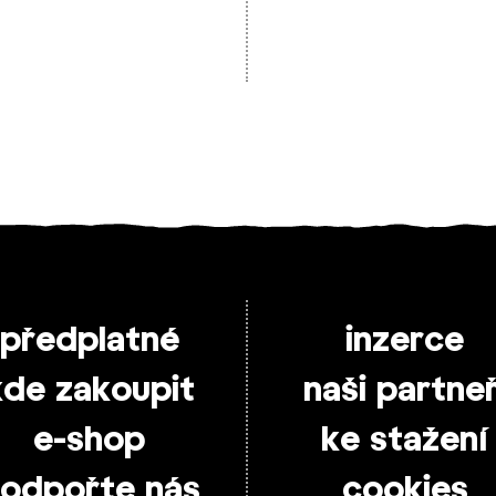
předplatné
inzerce
kde zakoupit
naši partneř
e-shop
ke stažení
odpořte nás
cookies