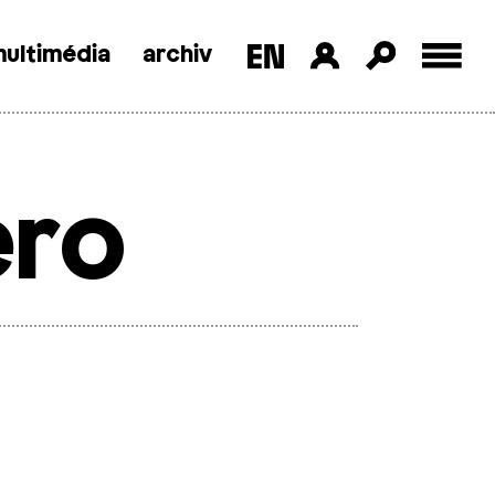
ultimédia
archiv
ero