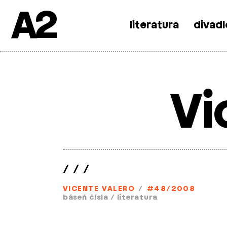
A2
literatura
divadl
Skip
to
content
Vi
/ / /
VICENTE VALERO
/
#48/2008
báseň čísla
/
literatura