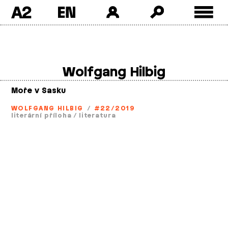
A2
Skip
to
content
Wolfgang Hilbig
Moře v Sasku
WOLFGANG HILBIG
/
#22/2019
literární příloha
/
literatura