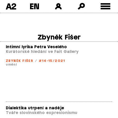
A2
Skip
to
content
Zbyněk Fišer
Intimní lyrika Petra Veselého
Kurátorské hledání ve Fait Gallery
ZBYNĚK FIŠER
/
#14-15/2021
umění
Dialektika utrpení a naděje
Tváře slovinského expresionismu