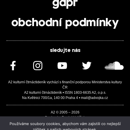
gdpr
obchodní podmínky
sledujte nás
A2 kulturní čtrnáctideník vychází s finanční podporou Ministerstva kultury
ČR
A2 kulturní čtrnáctideník • ISSN 1803-6635 A2, o.p.s.
Na Květnici 700/1a, 140 00 Praha 4 • mail@advojka.cz
A2 © 2005 – 2026
Design by Daniel Vojtíšek
Built by JASA-IT & ChSoft
Používáme soubory cookies, abychom vám zajistili co nejlepší
zážitek z našich webových stránek.