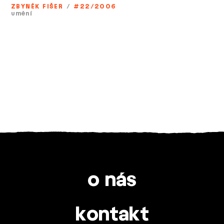
ZBYNĚK FIŠER
/
#22/2006
umění
o nás
kontakt