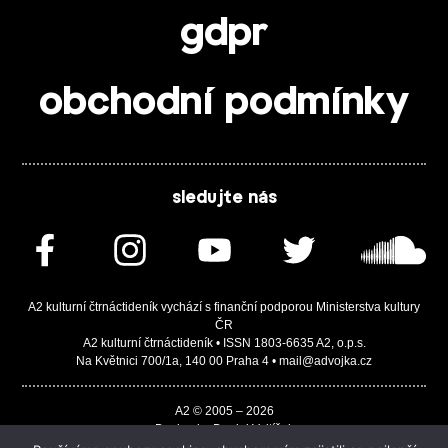
gdpr
obchodní podmínky
sledujte nás
A2 kulturní čtrnáctideník vychází s finanční podporou Ministerstva kultury
ČR
A2 kulturní čtrnáctideník • ISSN 1803-6635 A2, o.p.s.
Na Květnici 700/1a, 140 00 Praha 4 • mail@advojka.cz
A2 © 2005 – 2026
Design by Daniel Vojtíšek
Built by JASA-IT & ChSoft