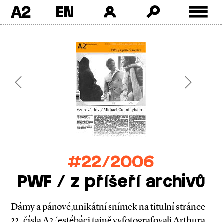
A2
Skip
to
content
Previous
Next
#22/2006
PWF / z příšeří archivů
Dámy a pánové,unikátní snímek na titulní stránce
22. čísla A2 (estébáci tajně vyfotografovali Arthura