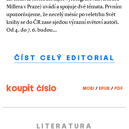
Millera v Praze) uvádí a spojuje dvě témata. Prvním
upozorňujeme, že necelý měsíc po veletrhu Svět
knihy se do ČR zase sjedou výrazní světoví autoři.
Od 4. do 7. 6. budou…
ČÍST CELÝ EDITORIAL
koupit číslo
MOBI
/
EPUB
/
PDF
LITERATURA