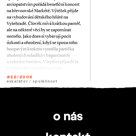
arciopatstvím pořádá benefiční koncert
na břevnovské Markétě. Výtěžek přijde
na vybudování dětského hřiště na
Vyšehradě. Člověk mívá krátkou paměť,
ale na některé věci by se zapomínat
nemělo. Jako dnes si vybavuji pocit
úzkosti a ohrožení, když se zpoza rohu
houpavým krokem vynořila partička
oholených mladíků v bagančatech
a zeleném bombru. V lepším případě se
setkání odbylo nadávkou typu
#22/2006
eskalátor
/
společnost
o nás