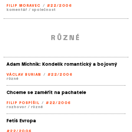
FILIP MORAVEC
/
#22/2006
komentář
/
společnost
RŮZNÉ
Adam Michnik: Kondelík romantický a bojovný
VÁCLAV BURIAN
/
#22/2006
různé
Chceme se zaměřit na pachatele
FILIP POSPÍŠIL
/
#22/2006
rozhovor
/
různé
Fetiš Evropa
#22/2006