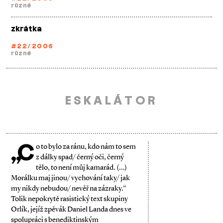
různé
zkrátka
#22/2006
různé
ESKALÁTOR
„C
o to bylo za ránu, kdo nám to sem
z dálky spad/ černý oči, černý
tělo, to není můj kama­rád. (...)
Morálku maj jinou/ vychování taky/ jak
my nikdy nebudou/ nevěř na zázraky.“
Tolik nepokrytě rasistický text skupiny
Orlík, jejíž zpěvák Daniel Landa dnes ve
spolu­práci s benediktinským