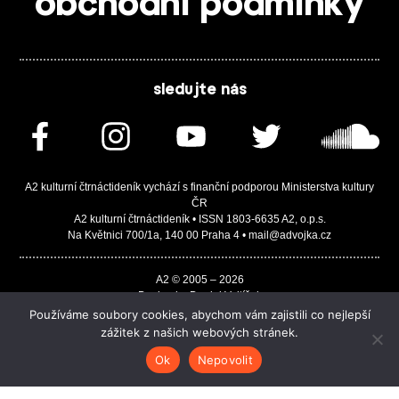
obchodní podmínky
sledujte nás
A2 kulturní čtrnáctideník vychází s finanční podporou Ministerstva kultury
ČR
A2 kulturní čtrnáctideník • ISSN 1803-6635 A2, o.p.s.
Na Květnici 700/1a, 140 00 Praha 4 • mail@advojka.cz
A2 © 2005 – 2026
Design by Daniel Vojtíšek
Built by JASA-IT & ChSoft
Používáme soubory cookies, abychom vám zajistili co nejlepší
zážitek z našich webových stránek.
Ok
Nepovolit