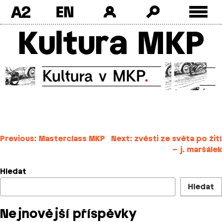
A2
Kultura MKP
Skip
to
content
Navigace
Previous:
Masterclass MKP
Next:
zvěsti ze světa po žití
– j. maršálek
pro
příspěvek
Hledat
Hledat
Nejnovější příspěvky