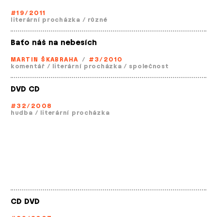
#19/2011
literární procházka
/
různé
Baťo náš na nebesích
MARTIN ŠKABRAHA
/
#3/2010
komentář
/
literární procházka
/
společnost
DVD CD
#32/2008
hudba
/
literární procházka
CD DVD