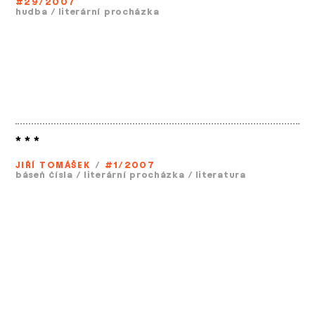
#29/2007
hudba
/
literární procházka
* * *
JIŘÍ TOMÁŠEK
/
#1/2007
báseň čísla
/
literární procházka
/
literatura