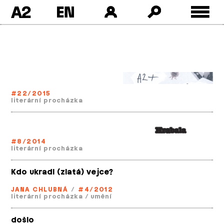
A2
Skip
to
content
#22/2015
literární procházka
#8/2014
literární procházka
Kdo ukradl (zlatá) vejce?
JANA CHLUBNÁ
/
#4/2012
literární procházka
/
umění
došlo