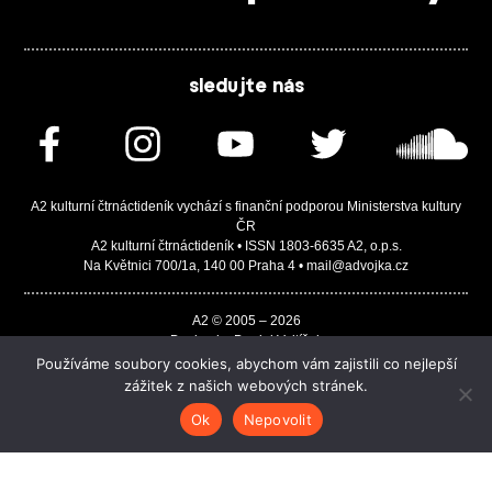
sledujte nás
A2 kulturní čtrnáctideník vychází s finanční podporou Ministerstva kultury
ČR
A2 kulturní čtrnáctideník • ISSN 1803-6635 A2, o.p.s.
Na Květnici 700/1a, 140 00 Praha 4 • mail@advojka.cz
A2 © 2005 – 2026
Design by Daniel Vojtíšek
Built by JASA-IT & ChSoft
Používáme soubory cookies, abychom vám zajistili co nejlepší
zážitek z našich webových stránek.
Ok
Nepovolit