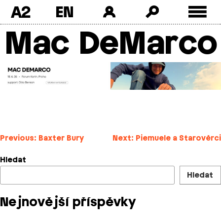
A2
Mac DeMarco
Skip
to
content
Navigace
Previous:
Baxter Bury
Next:
Piemuele a Starověrci
pro
Hledat
příspěvek
Hledat
Nejnovější příspěvky